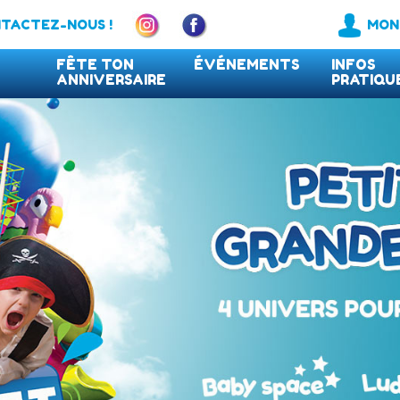
TACTEZ-NOUS !
MON
FÊTE TON
ÉVÉNEMENTS
INFOS
ANNIVERSAIRE
PRATIQU
FAQ