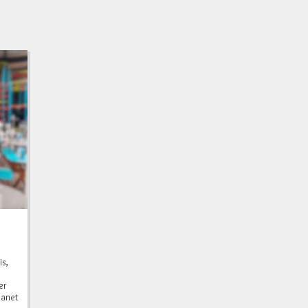
s,
er
lanet