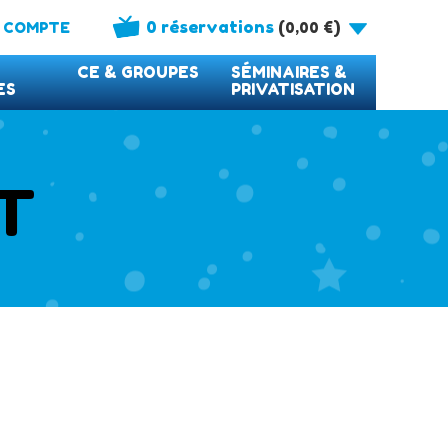
0 réservations
(
)
 COMPTE
0,00
€
CE & GROUPES
SÉMINAIRES &
ES
PRIVATISATION
T