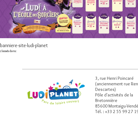
banniere-site-ludi-planet
classés dans:
3, rue Henri Poincaré
(anciennement rue Re
Descartes)
Pôle d'activités de la
Bretonnière
85600 Montaigu-Vend
Tél. : +33 2 55 99 27 1