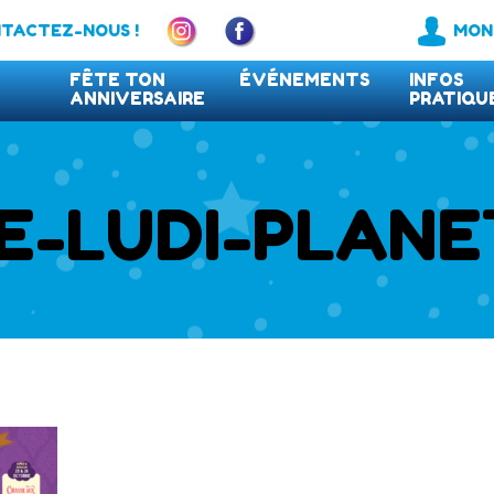
TACTEZ-NOUS !
MON
FÊTE TON
ÉVÉNEMENTS
INFOS
ANNIVERSAIRE
PRATIQU
FAQ
E-LUDI-PLANE