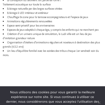
La conception du batiment fait partie de l’offre :
Traitement acoustique sur toute la surface
Eclairage naturelle par des larges surfaces vitrées
Eclairage à LED intérieur et extérieur
Chauffage bi-zone pour la terrasse accompagnateurs et l’espace de jeux
Animations régulièrements renouvelées
Espace semi-privatif pour les anniversaires
Espaces de jeux adaptés à chaque âge, y compris les enfants qui ne marchent pas
Création d’un univers unique de simulation, la Ludi ville est un lieu de jeu
d’imitation grandeur nature
Organisation d’ateliers d’animations réguliers et novateurs à destination des plus
grands (6/12 ans)
Un lieu d’équilibre familial avec les soirées des tribus chaque 1er vendredi soir du
mois.
Nous utilisons des cookies pour vous garantir la meilleure
3, rue Henri Poincaré
expérience sur notre site. Si vous continuez à utiliser ce
(anciennement rue René
dernier, nous considérerons que vous acceptez l'utilisation des
Descartes)