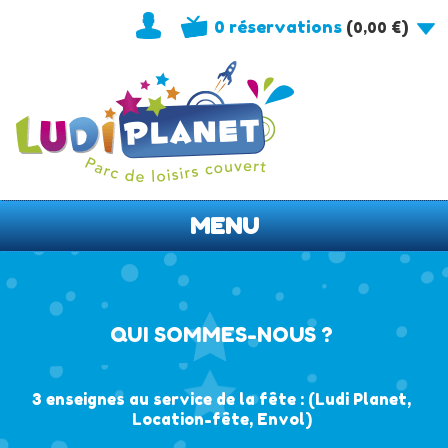
0 réservations
(
)
0,00
€
MENU
QUI SOMMES-NOUS ?
3 enseignes au service de la fête : (Ludi Planet,
Location-fête, Envol)