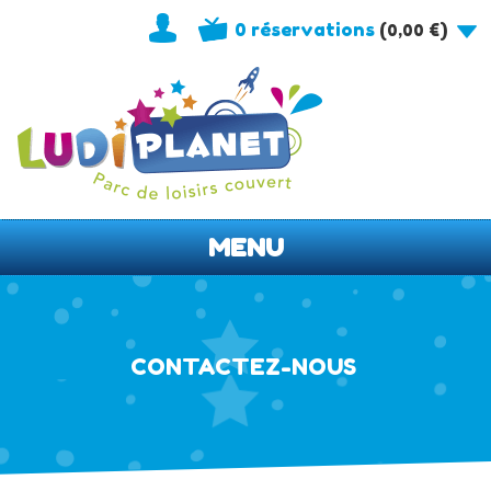
0 réservations
(
)
0,00
€
MENU
CONTACTEZ-NOUS