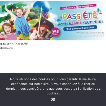
LUDI-AFFICHE-PASS-ÉTÉ
classés dans:
3, rue Henri Poincaré
Nous utilisons des cookies pour vous garantir la meilleure
(anciennement rue René
expérience sur notre site. Si vous continuez à utiliser ce
Descartes)
dernier, nous considérerons que vous acceptez l'utilisation des
Pôle d'activités de la
cookies.
Bretonnière
85600 Montaigu-Vendée
Ok
Tél. : +33 2 55 99 27 19
REMONTER