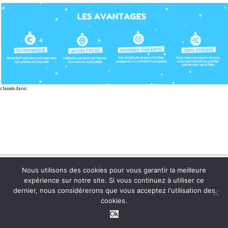
classés dans:
3, rue Henri Poincaré
Nous utilisons des cookies pour vous garantir la meilleure
(anciennement rue René
expérience sur notre site. Si vous continuez à utiliser ce
Descartes)
dernier, nous considérerons que vous acceptez l'utilisation des
Pôle d'activités de la
cookies.
Bretonnière
85600 Montaigu-Vendée
Ok
Tél. : +33 2 55 99 27 19
REMONTER