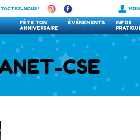
TACTEZ-NOUS !
MON
FÊTE TON
ÉVÉNEMENTS
INFOS
ANNIVERSAIRE
PRATIQU
FAQ
LANET-CSE