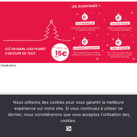
classés dans:
3, rue Henri Poincaré
Nous utilisons des cookies pour vous garantir la meilleure
(anciennement rue René
expérience sur notre site. Si vous continuez à utiliser ce
Descartes)
dernier, nous considérerons que vous acceptez l'utilisation des
Pôle d'activités de la
cookies.
Bretonnière
85600 Montaigu-Vendée
Ok
Tél. : +33 2 55 99 27 19
REMONTER