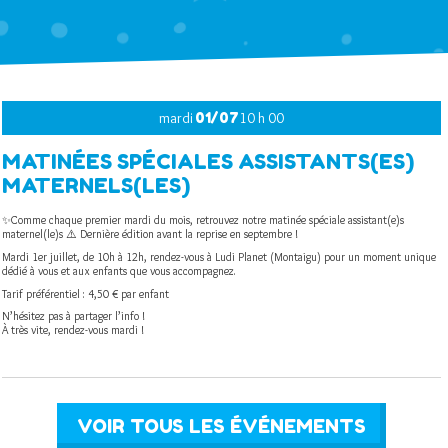
mardi
01/07
10 h 00
MATINÉES SPÉCIALES ASSISTANTS(ES)
MATERNELS(LES)
✨Comme chaque premier mardi du mois, retrouvez notre matinée spéciale assistant(e)s
maternel(le)s ⚠️ Dernière édition avant la reprise en septembre !
Mardi 1er juillet, de 10h à 12h, rendez-vous à Ludi Planet (Montaigu) pour un moment unique
dédié à vous et aux enfants que vous accompagnez.
Tarif préférentiel : 4,50 € par enfant
N’hésitez pas à partager l’info !
À très vite, rendez-vous mardi !
VOIR TOUS LES ÉVÉNEMENTS