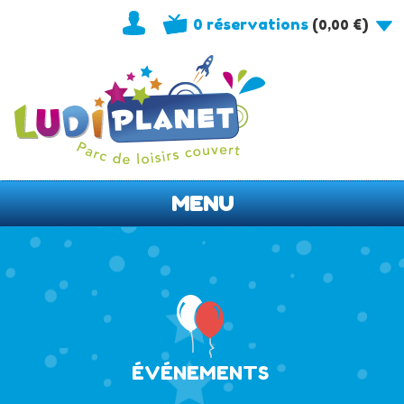
0 réservations
(
)
0,00
€
MENU
ÉVÉNEMENTS