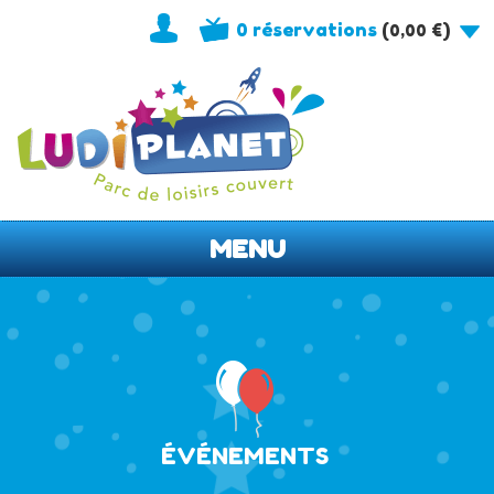
0 réservations
(
)
0,00
€
MENU
ÉVÉNEMENTS