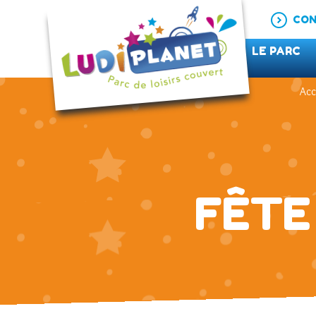
CON
LE PARC
Acc
FÊTE