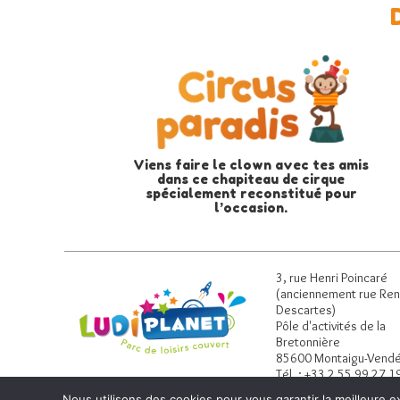
Viens faire le clown avec tes amis
dans ce chapiteau de cirque
spécialement reconstitué pour
l’occasion.
3, rue Henri Poincaré
(anciennement rue Re
Descartes)
Pôle d'activités de la
Bretonnière
85600 Montaigu-Vend
Tél. : +33 2 55 99 27 1
Nous utilisons des cookies pour vous garantir la meilleure ex