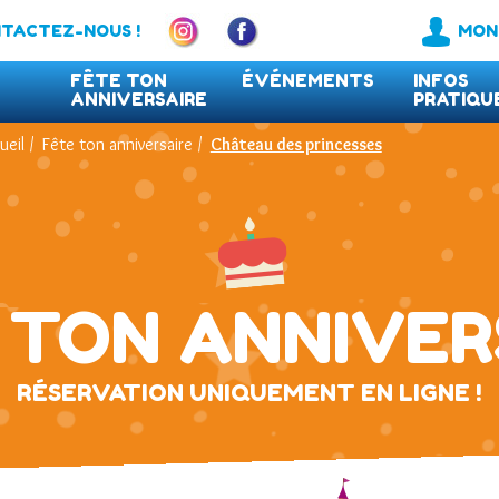
TACTEZ-NOUS !
MON
FÊTE TON
ÉVÉNEMENTS
INFOS
ANNIVERSAIRE
PRATIQU
ueil
/
Fête ton anniversaire
/
Château des princesses
FAQ
 TON ANNIVER
RÉSERVATION UNIQUEMENT EN LIGNE !