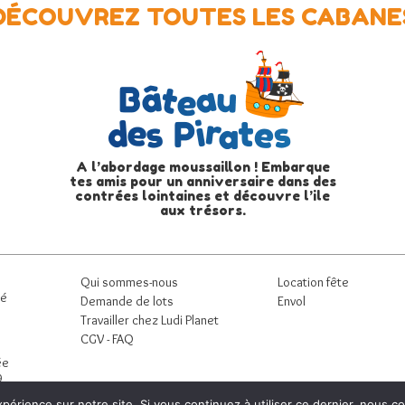
DÉCOUVREZ TOUTES LES CABANE
A l’abordage moussaillon ! Embarque
tes amis pour un anniversaire dans des
contrées lointaines et découvre l’ile
aux trésors.
Qui sommes-nous
Location fête
né
Demande de lots
Envol
Travailler chez Ludi Planet
CGV -
FAQ
ée
9
périence sur notre site. Si vous continuez à utiliser ce dernier, nous c