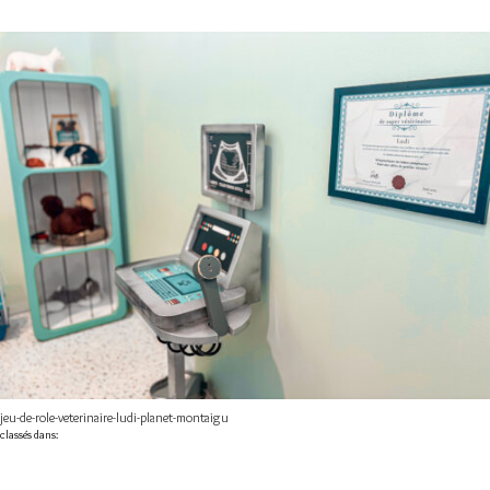
jeu-de-role-veterinaire-ludi-planet-montaigu
classés dans: