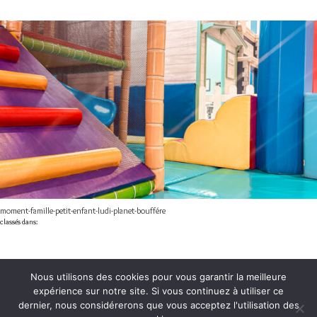
moment-famille-petit-enfant-ludi-planet-bouffére
classés dans:
Nous utilisons des cookies pour vous garantir la meilleure
3, rue Henri Poincaré
expérience sur notre site. Si vous continuez à utiliser ce
(anciennement rue René
dernier, nous considérerons que vous acceptez l'utilisation des
Descartes)