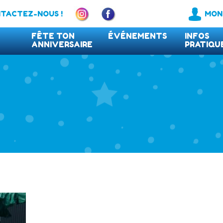
TACTEZ-NOUS !
MON
FÊTE TON
ÉVÉNEMENTS
INFOS
ANNIVERSAIRE
PRATIQU
FAQ